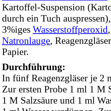
Kartoffel-Suspension (Karto
durch ein Tuch auspressen),
3%iges
Wasserstoffperoxid
Natronlauge
, Reagenzgläser
Papier.
Durchführung:
In fünf Reagenzgläser je 2 
Zur ersten Probe 1 ml 1 M S
1 M Salzsäure und 1 ml Was