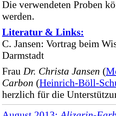
Die verwendeten Proben k
werden.
Literatur & Links:
C. Jansen: Vortrag beim Wi
Darmstadt
Frau
Dr. Christa Jansen
(
M
Carbon
(
Heinrich-Böll-Sc
herzlich für die Unterstützu
August 2013:
Alizarin-Far