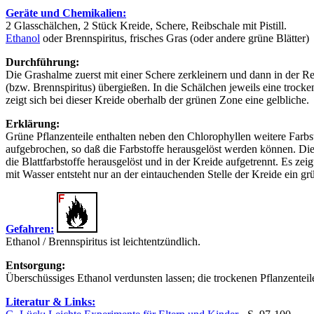
Geräte und Chemikalien:
2 Glasschälchen, 2 Stück Kreide, Schere, Reibschale mit Pistill.
Ethanol
oder Brennspiritus, frisches Gras (oder andere grüne Blätter)
Durchführung:
Die Grashalme zuerst mit einer Schere zerkleinern und dann in der Re
(bzw. Brennspiritus) übergießen. In die Schälchen jeweils eine trocken
zeigt sich bei dieser Kreide oberhalb der grünen Zone eine gelbliche.
Erklärung:
Grüne Pflanzenteile enthalten neben den Chlorophyllen weitere Farbs
aufgebrochen, so daß die Farbstoffe herausgelöst werden können. Dies
die Blattfarbstoffe herausgelöst und in der Kreide aufgetrennt. Es zei
mit Wasser entsteht nur an der eintauchenden Stelle der Kreide ein gr
Gefahren:
Ethanol / Brennspiritus ist leichtentzündlich.
Entsorgung:
Überschüssiges Ethanol verdunsten lassen; die trockenen Pflanzent
Literatur & Links: