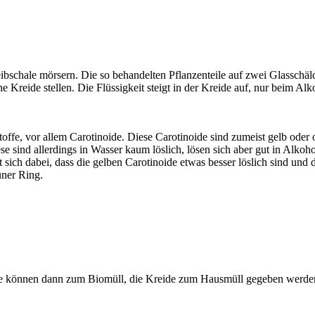
ibschale mörsern. Die so behandelten Pflanzenteile auf zwei Glasschälc
e Kreide stellen. Die Flüssigkeit steigt in der Kreide auf, nur beim Alk
toffe, vor allem Carotinoide. Diese Carotinoide sind zumeist gelb od
e sind allerdings in Wasser kaum löslich, lösen sich aber gut in Alkoho
gt sich dabei, dass die gelben Carotinoide etwas besser löslich sind und
üner Ring.
eile können dann zum Biomüll, die Kreide zum Hausmüll gegeben werde