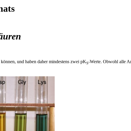
nats
äuren
en können, und haben daher mindestens zwei pK
-Werte. Obwohl alle A
S