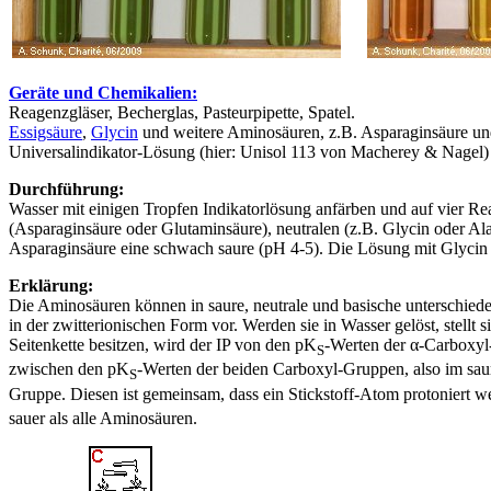
Geräte und Chemikalien:
Reagenzgläser, Becherglas, Pasteurpipette, Spatel.
Essigsäure
,
Glycin
und weitere Aminosäuren, z.B. Asparaginsäure un
Universalindikator-Lösung (hier: Unisol 113 von Macherey & Nagel)
Durchführung:
Wasser mit einigen Tropfen Indikatorlösung anfärben und auf vier Reag
(Asparaginsäure oder Glutaminsäure), neutralen (z.B. Glycin oder Ala
Asparaginsäure eine schwach saure (pH 4-5). Die Lösung mit Glycin bl
Erklärung:
Die Aminosäuren können in saure, neutrale und basische unterschieden
in der zwitterionischen Form vor. Werden sie in Wasser gelöst, stellt
Seitenkette besitzen, wird der IP von den pK
-Werten der α-Carboxyl-
S
zwischen den pK
-Werten der beiden Carboxyl-Gruppen, also im saur
S
Gruppe. Diesen ist gemeinsam, dass ein Stickstoff-Atom protoniert w
sauer als alle Aminosäuren.