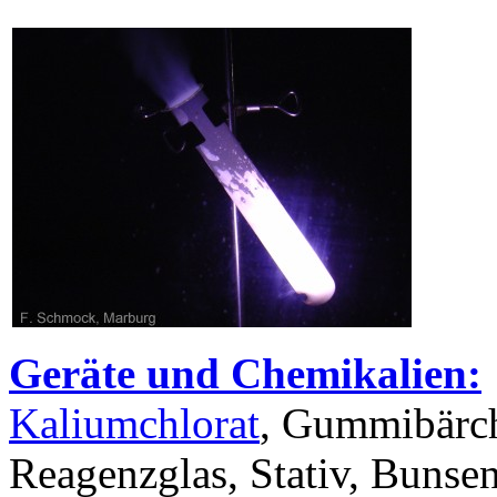
Geräte und Chemikalien:
Kaliumchlorat
, Gummibärc
Reagenzglas, Stativ, Bunse