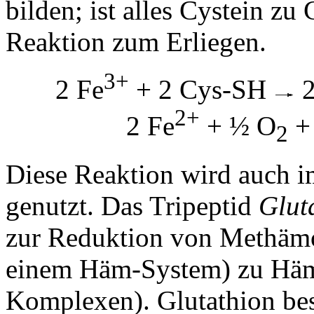
bilden; ist alles Cystein zu
Reaktion zum Erliegen.
3+
2 Fe
+ 2 Cys-SH
2
2+
2 Fe
+ ½ O
+
2
Diese Reaktion wird auch 
genutzt. Das Tripeptid
Glut
zur Reduktion von Methämog
einem Häm-System) zu Häm
Komplexen). Glutathion bes