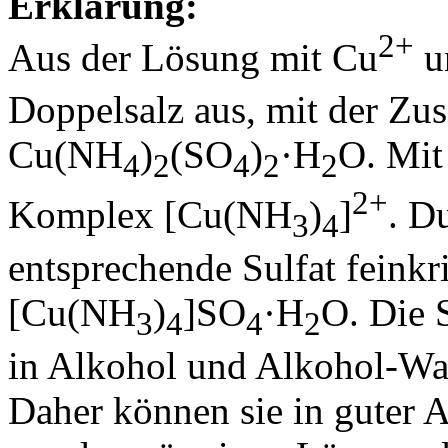
Erklärung:
2+
Aus der Lösung mit Cu
u
Doppelsalz aus, mit der Z
Cu(NH
)
(SO
)
·H
O. Mi
4
2
4
2
2
2+
Komplex [Cu(NH
)
]
. D
3
4
entsprechende Sulfat feinkri
[Cu(NH
)
]SO
·H
O. Die S
3
4
4
2
in Alkohol und Alkohol-W
Daher können sie in guter