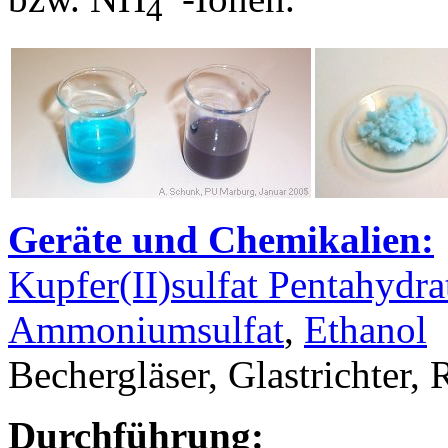
4
Geräte und Chemikalien:
Kupfer(II)sulfat Pentahydra
Ammoniumsulfat
,
Ethanol
Bechergläser, Glastrichter, 
Durchführung: