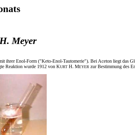
onats
 H. Meyer
 ihrer Enol-Form ("Keto-Enol-Tautomerie"). Bei Aceton liegt das Glei
eigte Reaktion wurde 1912 von K
H. M
zur Bestimmung des En
URT
EYER