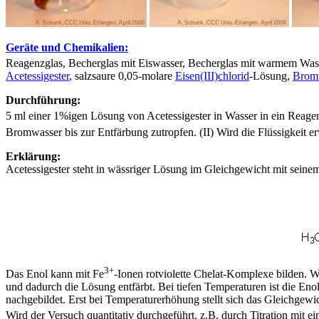
Geräte und Chemikalien:
Reagenzglas, Becherglas mit Eiswasser, Becherglas mit warmem Wass
Acetessigester
, salzsaure 0,05-molare
Eisen(III)chlorid
-Lösung,
Brom
Durchführung:
5 ml einer 1%igen Lösung von Acetessigester in Wasser in ein Reag
Bromwasser bis zur Entfärbung zutropfen. (II) Wird die Flüssigkeit 
Erklärung:
Acetessigester steht in wässriger Lösung im Gleichgewicht mit sein
3+
Das Enol kann mit Fe
-Ionen rotviolette Chelat-Komplexe bilden.
und dadurch die Lösung entfärbt. Bei tiefen Temperaturen ist die En
nachgebildet. Erst bei Temperaturerhöhung stellt sich das Gleichgewi
Wird der Versuch quantitativ durchgeführt, z.B. durch Titration mit