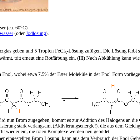
o
er (ca. 60
C).
wasser
(oder
Jodlösung
).
enzglas geben und 5 Tropfen FeCl
-Lösung zufügen. Die Lösung färbt s
3
erwärmt, tritt erneut eine Rotfärbung ein. (III) Nach Abkühlung kann 
em Enol, wobei etwa 7,5% der Ester-Moleküle in der Enol-Form vorliege
 Wird nun Brom zugegeben, kommt es zur Addition des Halogens an di
olisierung stark verlangsamt (Aktivierungsenergie!), die aus dem Glei
cht wieder ein, die roten Komplexe werden neu gebildet.
 einer eingestellten Brom-Lösung, kann aus dem Verbrauch der Enol-Ge