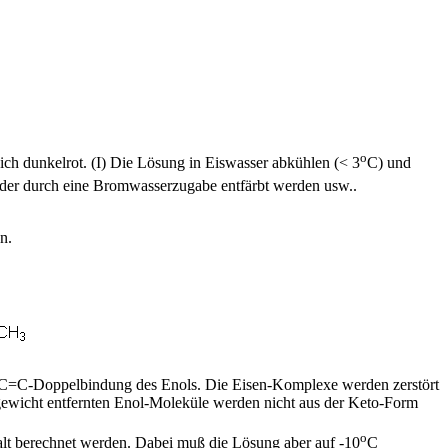
o
ich dunkelrot. (I) Die Lösung in Eiswasser abkühlen (< 3
C) und
wieder durch eine Bromwasserzugabe entfärbt werden usw..
n.
e C=C-Doppelbindung des Enols. Die Eisen-Komplexe werden zerstört
chgewicht entfernten Enol-Moleküle werden nicht aus der Keto-Form
o
halt berechnet werden. Dabei muß die Lösung aber auf -10
C