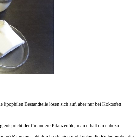
 lipophilen Bestandteile lösen sich auf, aber nur bei Kokosfett
tspricht der für andere Pflanzenöle, man erhält ein nahezu
sierten) Rahm entsteht durch schlagen und kneten die Butter, wobei die