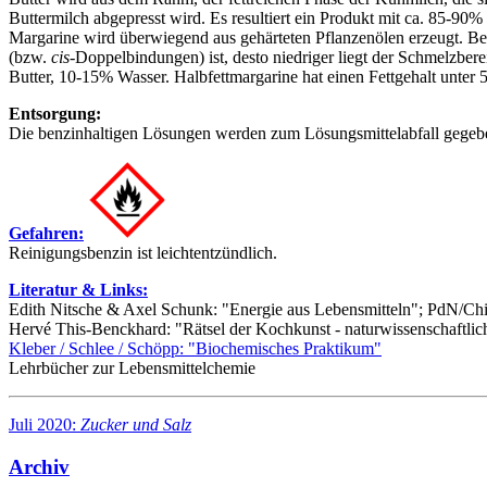
Buttermilch abgepresst wird. Es resultiert ein Produkt mit ca. 85-90
Margarine wird überwiegend aus gehärteten Pflanzenölen erzeugt. Beim
(bzw.
cis
-Doppelbindungen) ist, desto niedriger liegt der Schmelzbere
Butter, 10-15% Wasser. Halbfettmargarine hat einen Fettgehalt unter 
Entsorgung:
Die benzinhaltigen Lösungen werden zum Lösungsmittelabfall gegeb
Gefahren:
Reinigungsbenzin ist leichtentzündlich.
Literatur & Links:
Edith Nitsche & Axel Schunk: "Energie aus Lebensmitteln"; PdN/Ch
Hervé This-Benckhard: "Rätsel der Kochkunst - naturwissenschaftlich
Kleber / Schlee / Schöpp: "Biochemisches Praktikum"
Lehrbücher zur Lebensmittelchemie
Juli 2020:
Zucker und Salz
Archiv