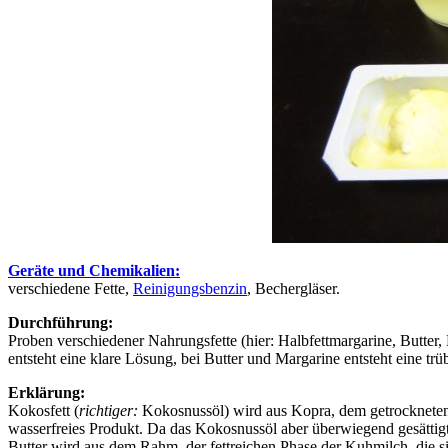
Geräte und Chemikalien:
verschiedene Fette,
Reinigungsbenzin
, Bechergläser.
Durchführung:
Proben verschiedener Nahrungsfette (hier: Halbfettmargarine, Butter, 
entsteht eine klare Lösung, bei Butter und Margarine entsteht eine tr
Erklärung:
Kokosfett (
richtiger:
Kokosnussöl) wird aus Kopra, dem getrockneten 
wasserfreies Produkt. Da das Kokosnussöl aber überwiegend gesättigte 
Butter wird aus dem Rahm, der fettreichen Phase der Kuhmilch, die sic