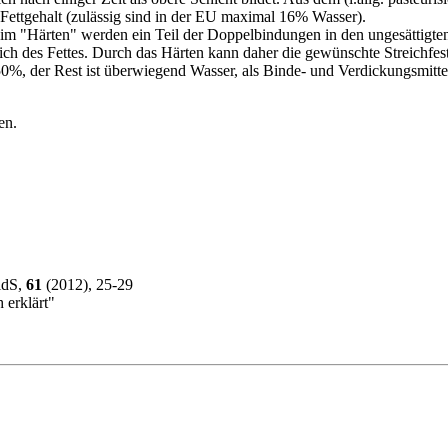
% Fettgehalt (zulässig sind in der EU maximal 16% Wasser).
 "Härten" werden ein Teil der Doppelbindungen in den ungesättigten Fe
ich des Fettes. Durch das Härten kann daher die gewünschte Streichfesti
50%, der Rest ist überwiegend Wasser, als Binde- und Verdickungsmittel
en.
idS,
61
(2012), 25-29
 erklärt"