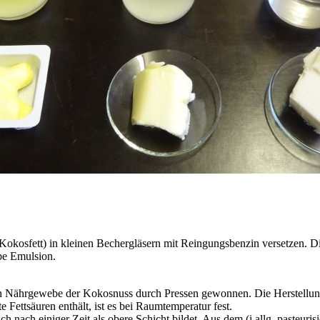
Kokosfett) in kleinen Bechergläsern mit Reingungsbenzin versetzen. Die
übe Emulsion.
Nährgewebe der Kokosnuss durch Pressen gewonnen. Die Herstellung en
Fettsäuren enthält, ist es bei Raumtemperatur fest.
h nach einiger Zeit als obere Schicht bildet. Aus dem (i.allg. pasteuri