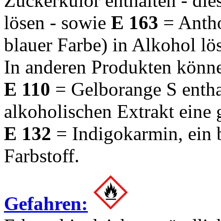
Zuckerkulör enthalten - dies
lösen - sowie
E 163
= Antho
blauer Farbe) in Alkohol lös
In anderen Produkten kön
E 110
= Gelborange S enthal
alkoholischen Extrakt eine 
E 132
= Indigokarmin, ein b
Farbstoff.
Gefahren: