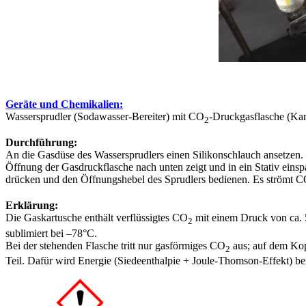
Geräte und Chemikalien:
Wassersprudler (Sodawasser-Bereiter) mit CO
-Druckgasflasche (Kart
2
Durchführung:
An die Gasdüse des Wassersprudlers einen Silikonschlauch ansetzen. 
Öffnung der Gasdruckflasche nach unten zeigt und in ein Stativ eins
drücken und den Öffnungshebel des Sprudlers bedienen. Es strömt 
Erklärung:
Die Gaskartusche enthält verflüssigtes CO
mit einem Druck von ca. 5
2
sublimiert bei –78°C.
Bei der stehenden Flasche tritt nur gasförmiges CO
aus; auf dem Kopf
2
Teil. Dafür wird Energie (Siedeenthalpie + Joule-Thomson-Effekt) benö