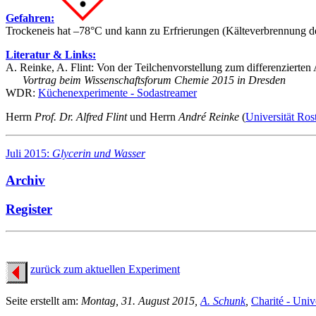
Gefahren:
Trockeneis hat –78°C und kann zu Erfrierungen (Kälteverbrennung de
Literatur & Links:
A. Reinke, A. Flint: Von der Teilchenvorstellung zum differenzierte
Vortrag beim Wissenschaftsforum Chemie 2015 in Dresden
WDR:
Küchenexperimente - Sodastreamer
Herrn
Prof. Dr. Alfred Flint
und Herrn
André Reinke
(
Universität Ros
Juli 2015:
Glycerin und Wasser
Archiv
Register
zurück zum aktuellen Experiment
Seite erstellt am:
Montag, 31. August 2015,
A. Schunk
,
Charité - Univ