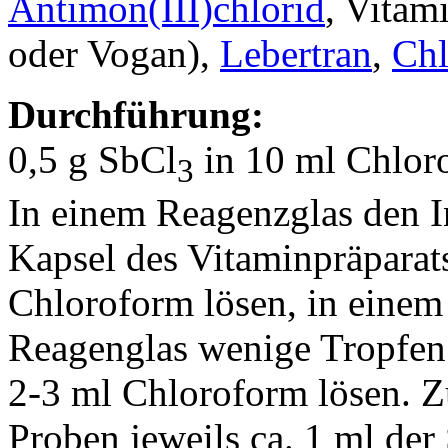
Antimon(III)chlorid
, Vitam
oder Vogan),
Lebertran
,
Chl
Durchführung:
0,5 g SbCl
in 10 ml Chlor
3
In einem Reagenzglas den In
Kapsel des Vitaminpräparat
Chloroform lösen, in einem
Reagenglas wenige Tropfen 
2-3 ml Chloroform lösen. Z
Proben jeweils ca. 1 ml der