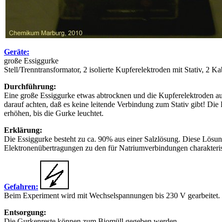
Geräte:
große Essiggurke
Stell/Trenntransformator, 2 isolierte Kupferelektroden mit Stativ, 2 K
Durchführung:
Eine große Essiggurke etwas abtrocknen und die Kupferelektroden auf
darauf achten, daß es keine leitende Verbindung zum Stativ gibt! Di
erhöhen, bis die Gurke leuchtet.
Erklärung:
Die Essiggurke besteht zu ca. 90% aus einer Salzlösung. Diese Lösung
Elektronenübertragungen zu den für Natriumverbindungen charakteri
Gefahren:
Beim Experiment wird mit Wechselspannungen bis 230 V gearbeitet. Di
Entsorgung:
Die Gurkenreste können zum Biomüll gegeben werden.