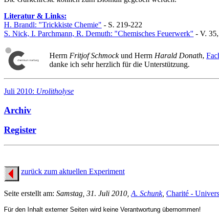
Literatur & Links:
H. Brandl: "Trickkiste Chemie"
- S. 219-222
S. Nick, I. Parchmann, R. Demuth: "Chemisches Feuerwerk"
- V. 35
Herrn
Fritjof Schmock
und Herrn
Harald Donath
,
Fac
danke ich sehr herzlich für die Unterstützung.
Juli 2010:
Urolitholyse
Archiv
Register
zurück zum aktuellen Experiment
Seite erstellt am:
Samstag, 31. Juli 2010,
A. Schunk
,
Charité - Univers
Für den Inhalt externer Seiten wird keine Verantwortung übernommen!