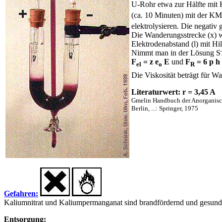
U-Rohr etwa zur Hälfte mi
(ca. 10 Minuten) mit der K
elektrolysieren. Die negativ
Die Wanderungsstrecke (x) 
Elektrodenabstand (l) mit H
Nimmt man in der Lösung S
F
= z e
E
und
F
= 6
p h
el
o
R
Die Viskosität beträgt für Wa
Literaturwert: r = 3,45 A
Gmelin Handbuch der Anorganisc
Berlin, ...: Springer, 1975
Gefahren:
Kaliumnitrat und Kaliumpermanganat sind brandfördernd und gesundh
Entsorgung: