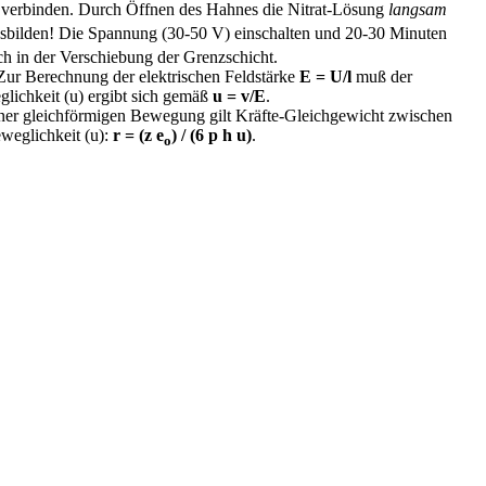
t verbinden. Durch Öffnen des Hahnes die Nitrat-Lösung
langsam
usbilden! Die Spannung (30-50 V) einschalten und 20-30 Minuten
ch in der Verschiebung der Grenzschicht.
Zur Berechnung der elektrischen Feldstärke
E = U/l
muß der
lichkeit (u) ergibt sich gemäß
u = v/E
.
iner gleichförmigen Bewegung gilt Kräfte-Gleichgewicht zwischen
eweglichkeit (u):
r = (z e
) / (6
p h
u)
.
o