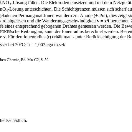
t KNO
-Lösung füllen. Die Elektroden einsetzen und mit dem Netzgerä
3
MnO
-Lösung unterschichten. Die Schichtgrenzen müssen sich scharf a
4
 geladenen Permanganat-Ionen wandern zur Anode (+-Pol), dies zeigt si
wird abgelesen und die Wanderungsgeschwindigkeit
v = x/t
berechnet. 
ilfe eines entsprechend gebogenen Drahtes gemessen werden. Die Beweg
sche Reibung an, kann der Ionenradius berechnet werden. Bei e
TOKES
r v
. Für den Ionenradius (r) erhält man - unter Berücksichtigung der B
o
sser bei 20
C:
h
= 1,002 cg/cm.sek.
hen Chemie, Bd. Mn-C2, S. 50
eitsschädlich.