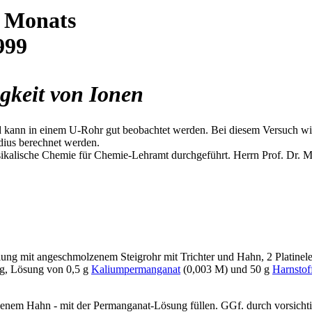
s Monats
999
keit von Ionen
eld kann in einem U-Rohr gut beobachtet werden. Bei diesem Versuch 
dius berechnet werden.
kalische Chemie für Chemie-Lehramt durchgeführt. Herrn Prof. Dr. M.
lung mit angeschmolzenem Steigrohr mit Trichter und Hahn, 2 Platinele
g, Lösung von 0,5 g
Kaliumpermanganat
(0,003 M) und 50 g
Harnstof
ssenem Hahn - mit der Permanganat-Lösung füllen. GGf. durch vorsicht