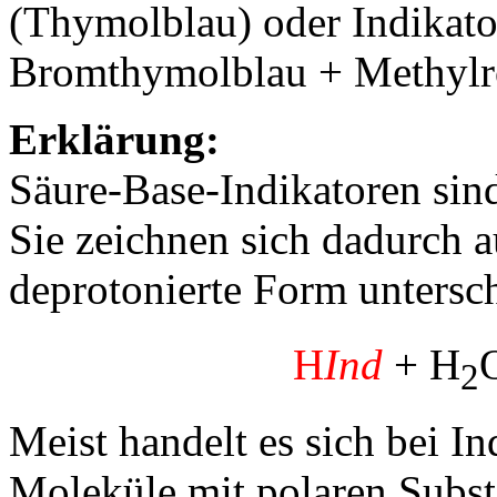
(Thymolblau) oder Indikato
Bromthymolblau + Methylrot
Erklärung:
Säure-Base-Indikatoren sin
Sie zeichnen sich dadurch a
deprotonierte Form untersch
H
Ind
+ H
2
Meist handelt es sich bei I
Moleküle mit polaren Substi