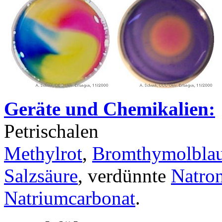
Geräte und Chemikalien:
Petrischalen
Methylrot
,
Bromthymolbla
Salzsäure
, verdünnte
Natro
Natriumcarbonat
.