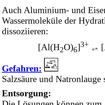
Auch Aluminium- und Eisen(
Wassermoleküle der Hydrath
dissoziieren:
3+
[Al(H
O)
]
[
2
6
Gefahren:
Salzsäure und Natronlauge 
Entsorgung:
Die Lösungen können zum 