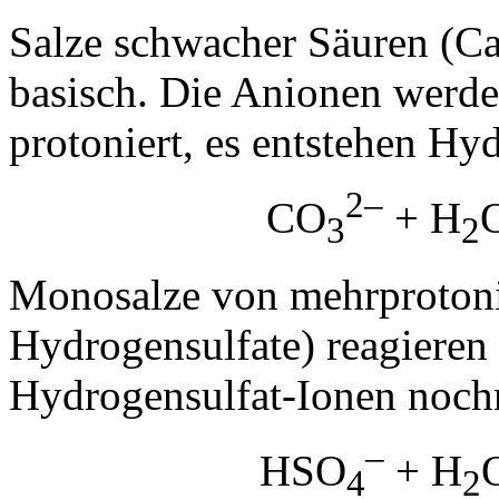
Salze schwacher Säuren (Car
basisch. Die Anionen werde
protoniert, es entstehen Hy
2–
CO
+ H
3
2
Monosalze von mehrprotoni
Hydrogensulfate) reagieren 
Hydrogensulfat-Ionen noch
–
HSO
+ H
4
2